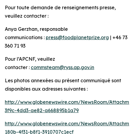
Pour toute demande de renseignements presse,
veuillez contacter :
Anya Gerzhan, responsable
communications :
press@foodplanetprize.org
| +46 73
360 71 93
Pour l’APCNF, veuillez
contacter :
commsteam@ryss.ap.gov.in
Les photos annexées au présent communiqué sont
disponibles aux adresses suivantes :
http://www.globenewswire.com/NewsRoom/Attachme
3f9c-4dd3-ae82-a668895b1a79
http://www.globenewswire.com/NewsRoom/Attachme
180b-4f31-b8f1-3910707c1ecf