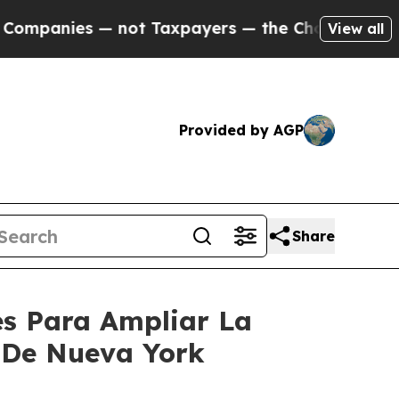
 not Taxpayers — the Chance to Cash in on Publi
View all
Provided by AGP
Share
s Para Ampliar La
 De Nueva York