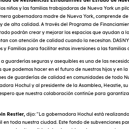
oridad de Residencias Estudiantiles del Estado de Nu
 niños y las familias trabajadoras de Nueva York un pila
primera gobernadora madre de Nueva York, comprende de 
s y de alta calidad. A través del Programa de Financiamie
tado podrán crear y mejorar los espacios que ayudan a lo
ntan con atención de calidad cuando la necesitan. DASNY
 y Familias para facilitar estas inversiones a las familia
o a guarderías seguras y asequibles es una de las necesid
s que podemos hacer en el futuro de nuestros hijos y en l
nes de guarderías de calidad en comunidades de todo Nue
adora Hochul y al presidente de la Asamblea, Heastie, su
y espero que nuestra colaboración continúe para garantiz
ln Restler,
dijo: "La gobernadora Hochul está realizando 
til en toda nuestra ciudad. Este fondo de subvenciones p