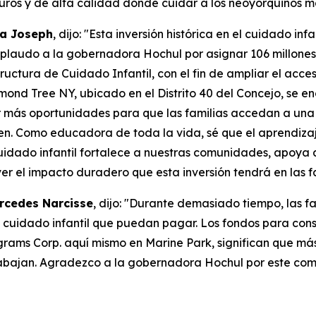
guros y de alta calidad donde cuidar a los neoyorquinos 
ta Joseph
, dijo: "Esta inversión histórica en el cuidado inf
 Aplaudo a la gobernadora Hochul por asignar 106 millone
uctura de Cuidado Infantil, con el fin de ampliar el acces
nd Tree NY, ubicado en el Distrito 40 del Concejo, se enc
r más oportunidades para que las familias accedan a una
cen. Como educadora de toda la vida, sé que el aprendiz
cuidado infantil fortalece a nuestras comunidades, apoya 
ver el impacto duradero que esta inversión tendrá en las f
ercedes Narcisse
, dijo: "Durante demasiado tiempo, las fa
 cuidado infantil que puedan pagar. Los fondos para cons
grams Corp. aquí mismo en Marine Park, significan que más
rabajan. Agradezco a la gobernadora Hochul por este co