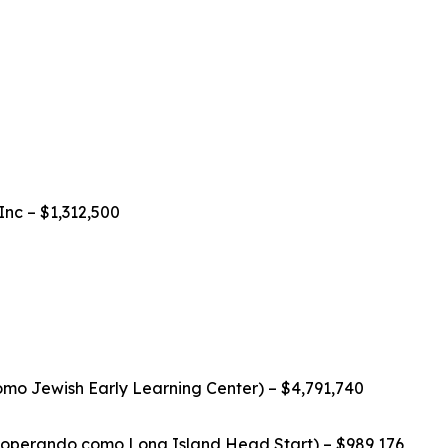
nc – $1,312,500
o Jewish Early Learning Center) – $4,791,740
 (operando como Long Island Head Start) – $989,176