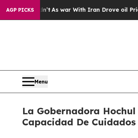
dn’t
As war With Iran Drove oil Prices Higher, T
AGP PICKS
Menu
La Gobernadora Hochul 
Capacidad De Cuidados 