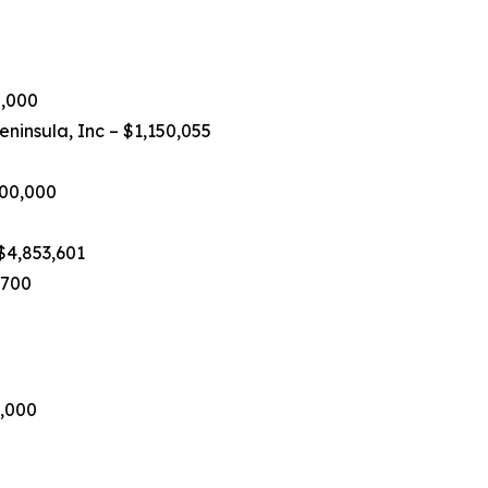
0,000
insula, Inc – $1,150,055
000,000
$4,853,601
,700
6,000