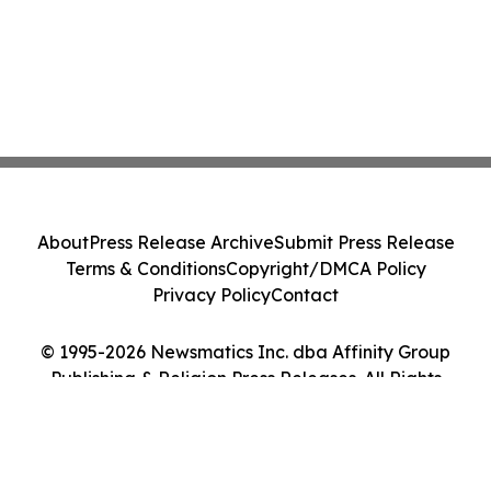
About
Press Release Archive
Submit Press Release
Terms & Conditions
Copyright/DMCA Policy
Privacy Policy
Contact
© 1995-2026 Newsmatics Inc. dba Affinity Group
Publishing & Religion Press Releases. All Rights
Reserved.
Cookie Settings / Your Privacy Choices