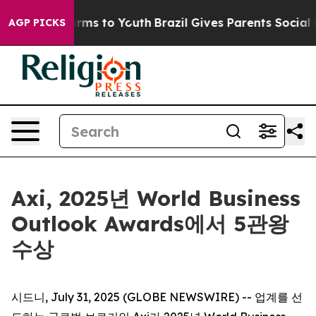
to Abate Harms to Youth
Brazil Gives Parents Social Me
AGP PICKS
Axi, 2025년 World Business
Outlook Awards에서 5관왕
수상
시드니, July 31, 2025 (GLOBE NEWSWIRE) -- 업계를 선