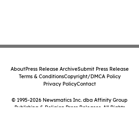
About
Press Release Archive
Submit Press Release
Terms & Conditions
Copyright/DMCA Policy
Privacy Policy
Contact
© 1995-2026 Newsmatics Inc. dba Affinity Group
Publishing & Religion Press Releases. All Rights
Reserved.
Cookie Settings / Your Privacy Choices